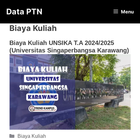
Langsung
Data PTN
ke
Menu
isi
Biaya Kuliah
Biaya Kuliah UNSIKA T.A 2024/2025
(Universitas Singaperbangsa Karawang)
Kategori
Biaya Kuliah