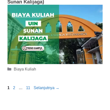
Sunan Kalijaga)
Kategori
Biaya Kuliah
Halaman
Halaman
Halaman
1
2
…
11
Selanjutnya
→