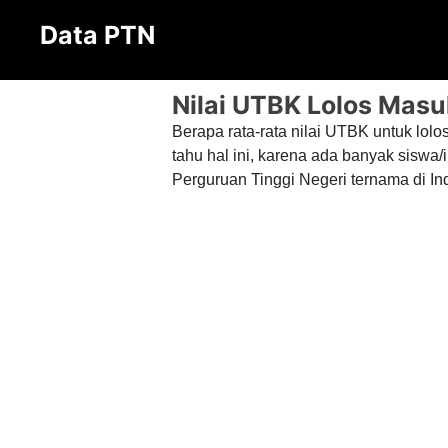
Langsung
Data PTN
ke
isi
Nilai UTBK Lolos Ma
Berapa rata-rata nilai UTBK untuk lol
tahu hal ini, karena ada banyak siswa/
Perguruan Tinggi Negeri ternama di In