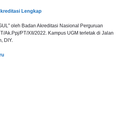
kreditasi Lengkap
GGUL” oleh Badan Akreditasi Nasional Perguruan
/Ak.Ppj/PT/XII/2022. Kampus UGM terletak di Jalan
, DIY.
ru