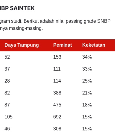
SNBP SAINTEK
ram studi. Berikut adalah nilai passing grade SNBP
nya masing-masing.
Daya Tampung
Peminat
Keketatan
52
153
34%
37
111
33%
28
114
25%
82
388
21%
87
475
18%
105
692
15%
46
308
15%