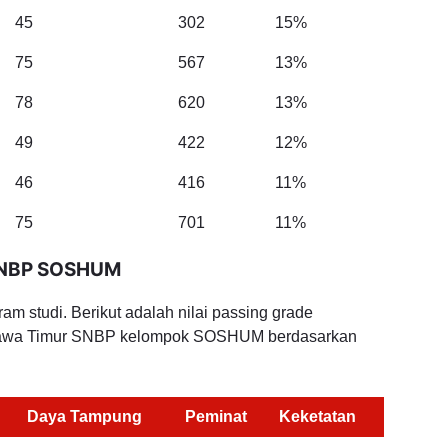
45
302
15%
75
567
13%
78
620
13%
49
422
12%
46
416
11%
75
701
11%
 SNBP SOSHUM
m studi. Berikut adalah nilai passing grade
Jawa Timur SNBP kelompok SOSHUM berdasarkan
Daya Tampung
Peminat
Keketatan