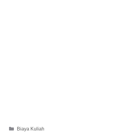
Kategori
Biaya Kuliah