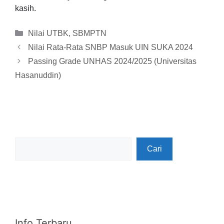
kasih.
Kategori
Nilai UTBK
,
SBMPTN
Nilai Rata-Rata SNBP Masuk UIN SUKA 2024
Passing Grade UNHAS 2024/2025 (Universitas
Hasanuddin)
Cari
Cari
Info Terbaru