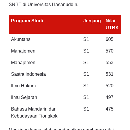
SNBT di Universitas Hasanuddin.
Program Studi
Jenjang
Nilai
UTBK
Akuntansi
S1
605
Manajemen
S1
570
Manajemen
S1
553
Sastra Indonesia
S1
531
Ilmu Hukum
S1
520
Ilmu Sejarah
S1
497
Bahasa Mandarin dan
S1
475
Kebudayaan Tiongkok
Meskipun kamu telah mendapatkan gambaran nilai