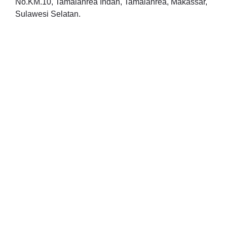
No.KM.10, Tamalanrea Indah, Tamalanrea, Makassar,
Sulawesi Selatan.